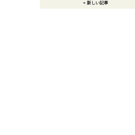
e
er
l
k
n
« 新しい記事
b
et
ot
o
e
o
k