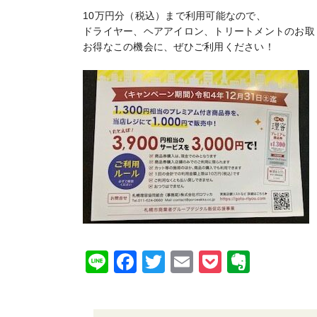
10万円分（税込）まで利用可能なので、
ドライヤー、ヘアアイロン、トリートメントのお取
お得なこの機会に、ぜひご利用ください！
Li
F
T
E
P
E
n
a
wi
m
o
v
e
c
tt
ai
c
er